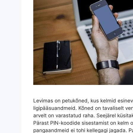
Levimas on petukõned, kus kelmid esinev
ligipääsuandmeid. Kõned on tavaliselt ve
arvelt on varastatud raha. Seejärel küsit
Pärast PIN-koodide sisestamist on kelm o
pangaandmeid ei tohi kellegagi jagada. Pan