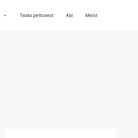
Teata pettusest
Abi
Meist