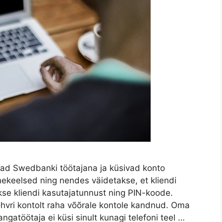
ad Swedbanki töötajana ja küsivad konto
nekeelsed ning nendes väidetakse, et kliendi
akse kliendi kasutajatunnust ning PIN-koode.
hvri kontolt raha võõrale kontole kandnud. Oma
gatöötaja ei küsi sinult kunagi telefoni teel …