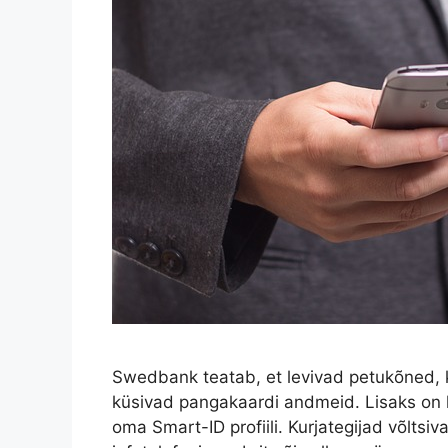
Swedbank teatab, et levivad petukõned, k
küsivad pangakaardi andmeid. Lisaks on
oma Smart-ID profiili. Kurjategijad võlts