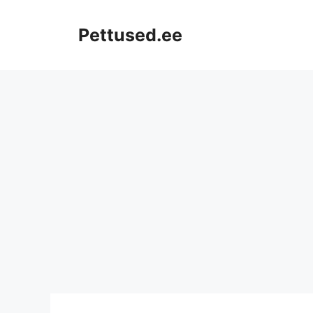
Skip
to
Pettused.ee
content