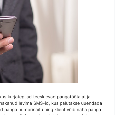
us kurjategijad teesklevad pangatöötajat ja
 hakanud levima SMS-id, kus palutakse uuendada
ivad panga numbrinäitu ning klient võib näha panga