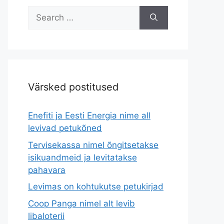
Search
for:
Värsked postitused
Enefiti ja Eesti Energia nime all
levivad petukõned
Tervisekassa nimel õngitsetakse
isikuandmeid ja levitatakse
pahavara
Levimas on kohtukutse petukirjad
Coop Panga nimel alt levib
libaloterii