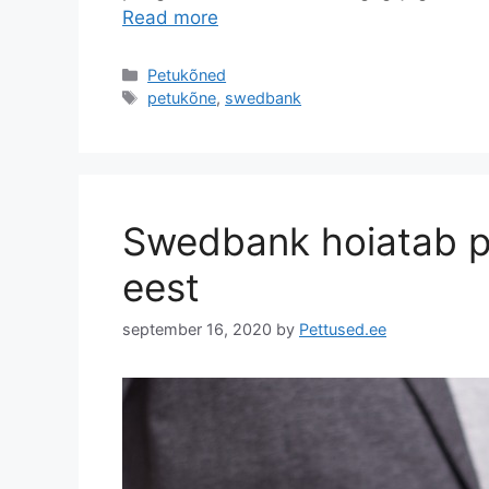
Read more
Categories
Petukõned
Tags
petukõne
,
swedbank
Swedbank hoiatab p
eest
september 16, 2020
by
Pettused.ee