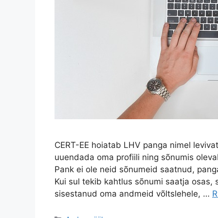
CERT-EE hoiatab LHV panga nimel leviva
uuendada oma profiili ning sõnumis oleval
Pank ei ole neid sõnumeid saatnud, pangad
Kui sul tekib kahtlus sõnumi saatja osas, s
sisestanud oma andmeid võltslehele, …
R