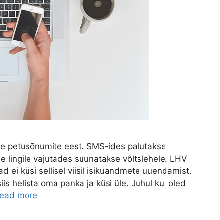
te petusõnumite eest. SMS-ides palutakse
e lingile vajutades suunatakse võltslehele. LHV
 ei küsi sellisel viisil isikuandmete uuendamist.
iis helista oma panka ja küsi üle. Juhul kui oled
ead more