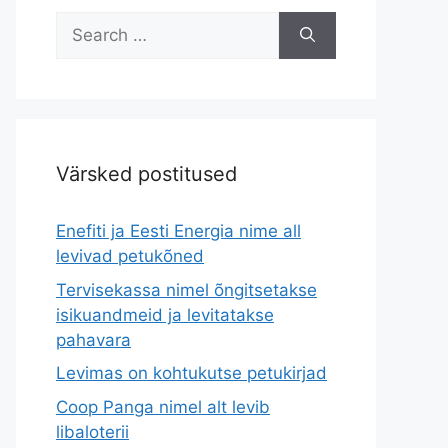
Search
for:
Värsked postitused
Enefiti ja Eesti Energia nime all
levivad petukõned
Tervisekassa nimel õngitsetakse
isikuandmeid ja levitatakse
pahavara
Levimas on kohtukutse petukirjad
Coop Panga nimel alt levib
libaloterii