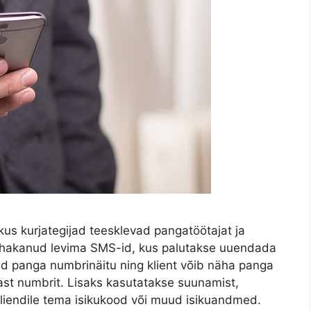
us kurjategijad teesklevad pangatöötajat ja
 hakanud levima SMS-id, kus palutakse uuendada
ivad panga numbrinäitu ning klient võib näha panga
nast numbrit. Lisaks kasutatakse suunamist,
liendile tema isikukood või muud isikuandmed.