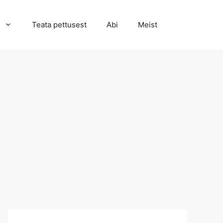
Teata pettusest
Abi
Meist