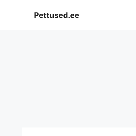
Skip
to
Pettused.ee
content