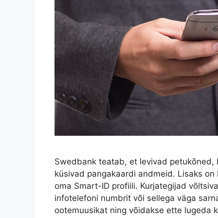
Swedbank teatab, et levivad petukõned, k
küsivad pangakaardi andmeid. Lisaks on
oma Smart-ID profiili. Kurjategijad võlts
infotelefoni numbrit või sellega väga sar
ootemuusikat ning võidakse ette lugeda k