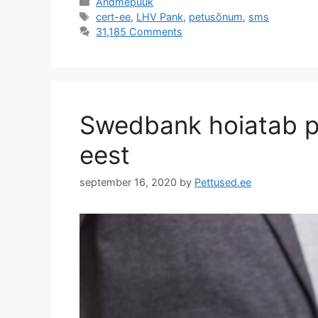
Categories
Andmepüük
Tags
cert-ee
,
LHV Pank
,
petusõnum
,
sms
31,185 Comments
Swedbank hoiatab p
eest
september 16, 2020
by
Pettused.ee