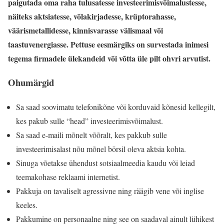
paigutada oma raha tulusatesse investeerimisvõimalustesse,
näiteks aktsiatesse, võlakirjadesse, krüptorahasse,
väärismetallidesse, kinnisvarasse välismaal või
taastuvenergiasse. Pettuse eesmärgiks on survestada inimesi
tegema firmadele ülekandeid või võtta üle pilt ohvri arvutist.
Ohumärgid
Sa saad soovimatu telefonikõne või korduvaid kõnesid kellegilt,
kes pakub sulle “head” investeerimisvõimalust.
Sa saad e-maili mõnelt võõralt, kes pakkub sulle
investeerimisalast nõu mõnel börsil oleva aktsia kohta.
Sinuga võetakse ühendust sotsiaalmeedia kaudu või leiad
teemakohase reklaami internetist.
Pakkuja on tavaliselt agressivne ning räägib vene või inglise
keeles.
Pakkumine on personaalne ning see on saadaval ainult lühikest