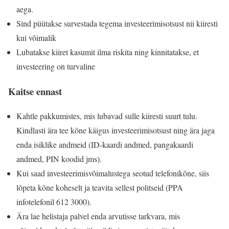
aega.
Sind püütakse survestada tegema investeerimisotsust nii kiiresti
kui võimalik
Lubatakse kiiret kasumit ilma riskita ning kinnitatakse, et
investeering on turvaline
Kaitse ennast
Kahtle pakkumistes, mis lubavad sulle kiiresti suurt tulu.
Kindlasti ära tee kõne käigus investeerimisotsust ning ära jaga
enda isiklike andmeid (ID-kaardi andmed, pangakaardi
andmed, PIN koodid jms).
Kui saad investeerimisvõimalustega seotud telefonikõne, siis
lõpeta kõne koheselt ja teavita sellest politseid (PPA
infotelefonil 612 3000).
Ära lae helistaja palvel enda arvutisse tarkvara, mis