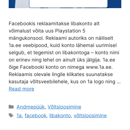
Facebookis reklaamitakse libakonto alt
võimalust võita uus Playstation 5
mängukonsool. Reklaami autoriks on näiliselt
1a.ee veebipood, kuid konto lähemal uurimisel
selgub, et tegemist on libakontoga – konto nimi
on erinev ning lehel on ainult üks jälgija. 1a.ee
õige Facebooki konto on nimega www.1a.ee.
Reklaamis olevale lingile klikates suunatakse
kasutaja võltsveebilehele, kus on 1a logo ning …
Read more
Categories
Andmepüük
,
Võltsloosimine
Tags
1a
,
facebook
,
libakonto
,
võltsloosimine