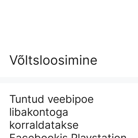
Võltsloosimine
Tuntud veebipoe
libakontoga
korraldatakse
Facebookis Playstation