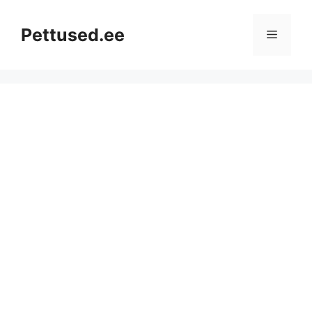
Skip
to
Pettused.ee
Menu
content