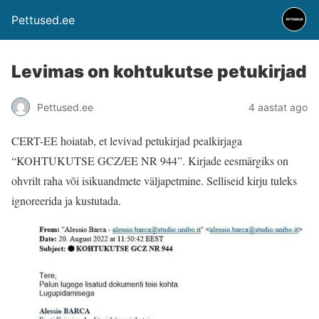
Pettused.ee
Levimas on kohtukutse petukirjad
Pettused.ee
4 aastat ago
CERT-EE hoiatab, et levivad petukirjad pealkirjaga
“KOHTUKUTSE GCZ/EE NR 944”. Kirjade eesmärgiks on
ohvrilt raha või isikuandmete väljapetmine. Selliseid kirju tuleks
ignoreerida ja kustutada.