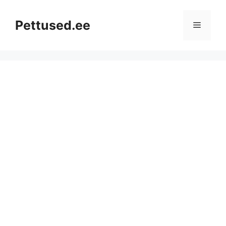
Skip
to
Pettused.ee
Menu
content