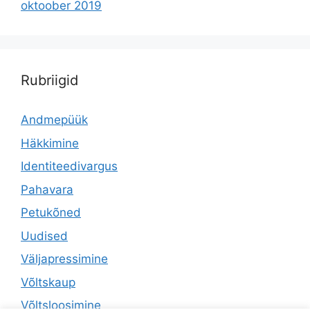
oktoober 2019
Rubriigid
Andmepüük
Häkkimine
Identiteedivargus
Pahavara
Petukõned
Uudised
Väljapressimine
Võltskaup
Võltsloosimine