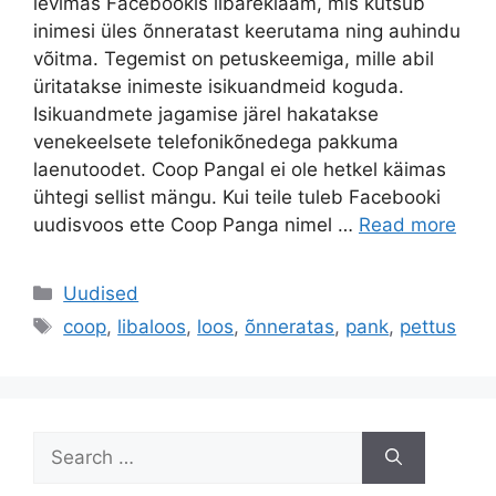
levimas Facebookis libareklaam, mis kutsub
inimesi üles õnneratast keerutama ning auhindu
võitma. Tegemist on petuskeemiga, mille abil
üritatakse inimeste isikuandmeid koguda.
Isikuandmete jagamise järel hakatakse
venekeelsete telefonikõnedega pakkuma
laenutoodet. Coop Pangal ei ole hetkel käimas
ühtegi sellist mängu. Kui teile tuleb Facebooki
uudisvoos ette Coop Panga nimel …
Read more
Categories
Uudised
Tags
coop
,
libaloos
,
loos
,
õnneratas
,
pank
,
pettus
Search
for: