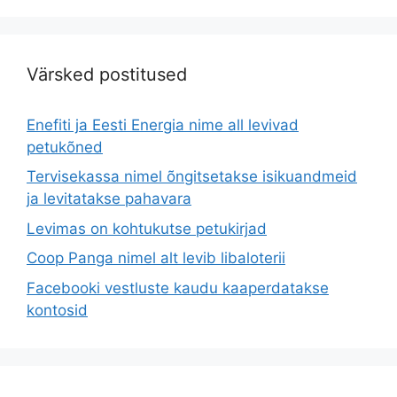
Värsked postitused
Enefiti ja Eesti Energia nime all levivad
petukõned
Tervisekassa nimel õngitsetakse isikuandmeid
ja levitatakse pahavara
Levimas on kohtukutse petukirjad
Coop Panga nimel alt levib libaloterii
Facebooki vestluste kaudu kaaperdatakse
kontosid