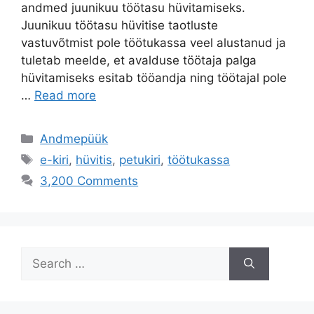
andmed juunikuu töötasu hüvitamiseks.
Juunikuu töötasu hüvitise taotluste
vastuvõtmist pole töötukassa veel alustanud ja
tuletab meelde, et avalduse töötaja palga
hüvitamiseks esitab tööandja ning töötajal pole
…
Read more
Categories
Andmepüük
Tags
e-kiri
,
hüvitis
,
petukiri
,
töötukassa
3,200 Comments
Search
for: