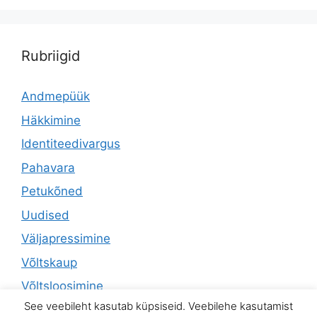
Rubriigid
Andmepüük
Häkkimine
Identiteedivargus
Pahavara
Petukõned
Uudised
Väljapressimine
Võltskaup
Võltsloosimine
See veebileht kasutab küpsiseid. Veebilehe kasutamist