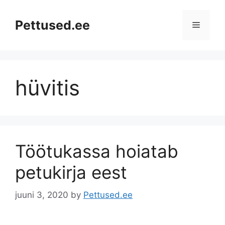
Skip
to
Pettused.ee
Menu
content
hüvitis
Töötukassa hoiatab
petukirja eest
juuni 3, 2020
by
Pettused.ee