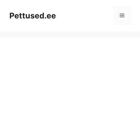
Skip
to
Pettused.ee
Menu
content