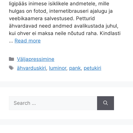
ligipääs inimese isiklikele andmetele, mille
hulgas on fotod, internetibrauseri ajalugu ja
veebikaamera salvestused. Petturid
ähvardavad need andmed avalikustada juhul,
kui ohver ei maksa neile nõutud raha. Kindlasti
…
Read more
Categories
Väljapressimine
Tags
ähvarduskiri
,
luminor
,
pank
,
petukiri
Search
for: