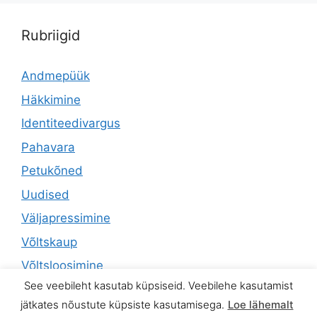
Rubriigid
Andmepüük
Häkkimine
Identiteedivargus
Pahavara
Petukõned
Uudised
Väljapressimine
Võltskaup
Võltsloosimine
See veebileht kasutab küpsiseid. Veebilehe kasutamist
jätkates nõustute küpsiste kasutamisega.
Loe lähemalt