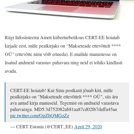
Riigi Infosüsteemi Ameti küberturbeüksus CERT-EE hoiatab
kirjade eest, mille pealkirjaks on “Makseteade ettevõttelt ****
OÜ” (ettevõtte nimi võib erineda). E-mailide manustesse on
lisatud andmeid varastav pahavara ning neid ei tohiks kindlasti
avada.
CERT-EE hoiatab! Kui Sinu postkasti jõuab kiri, mille
pealkirjaks on "Makseteade ettevõttelt **** OÜ", siis ära
ava antud kirja manuseid. Tegemist on andmeid varastava
pahavaraga. MD5:3d752082ab81aa87cd02f67daffa45aa
pic.twitter.com/OpZbQMGzZz
— CERT Estonia (@CERT_EE)
April 29, 2020