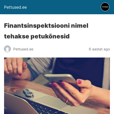
Pettused.ee
Finantsinspektsiooni nimel
tehakse petukõnesid
Pettused.ee
6 aastat ago