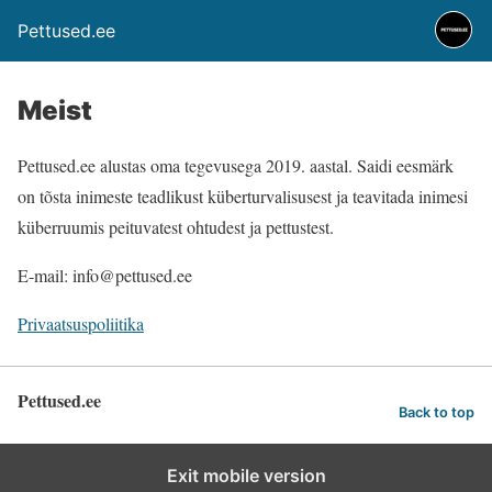
Pettused.ee
Meist
Pettused.ee alustas oma tegevusega 2019. aastal. Saidi eesmärk
on tõsta inimeste teadlikust küberturvalisusest ja teavitada inimesi
küberruumis peituvatest ohtudest ja pettustest.
E-mail: info@pettused.ee
Privaatsuspoliitika
Pettused.ee
Back to top
Exit mobile version